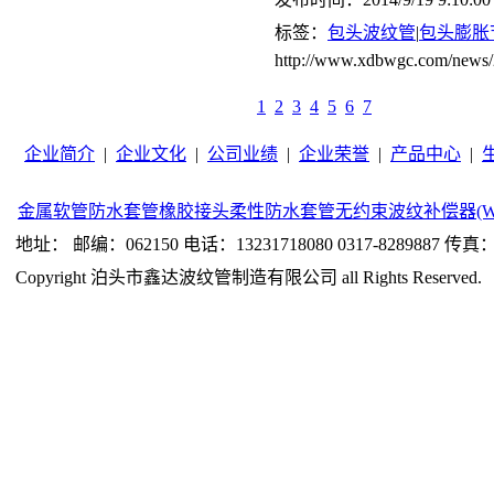
标签：
包头波纹管
|
包头膨胀
http://www.xdbwgc.com/news/
1
2
3
4
5
6
7
企业简介
|
企业文化
|
公司业绩
|
企业荣誉
|
产品中心
|
金属软管
防水套管
橡胶接头
柔性防水套管
无约束波纹补偿器(W
地址： 邮编：062150 电话：13231718080 0317-8289887 传真：0
Copyright 泊头市鑫达波纹管制造有限公司 all Rights Reserved.