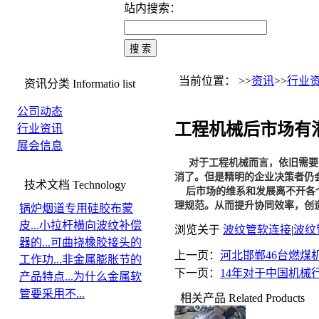
站内搜索：
当前位置： >>
资讯
>>
行业
资讯分类
Informatio list
公司动态
工程机械后市场有
行业资讯
展会信息
对于工程机械而言，依旧需要
消了。但是精明的企业决策者仍
技术文档
Technology
后市场的维系和发展离不开各个
理规范。从而提升协同效率，创
锅炉烟道专用硅胶布蒙
皮...
小拉杆横向波纹补偿
浏览关于
波纹管软连接
|
波纹
器的...
可曲挠橡胶接头的
上一页：
河北邯郸46台燃煤
工作功...
非金属膨胀节的
下一页：
14年对于中国机械
产品特点...
为什么金属软
管要采用不...
相关产品
Related Products