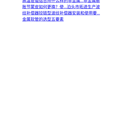
高温管道适合用什么样的非金属...
非金属膨
胀节蒙皮如何更换？使...
泊头市拓进生产波
纹补偿器
铰链型波纹补偿器安装和使用要...
金属软管的选型五要素