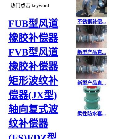
热门点击
keyword
FUB型风道
不锈钢补偿...
橡胶补偿器
FVB型风道
新型产品直...
橡胶补偿器
矩形波纹补
新型产品直...
偿器(JX型)
轴向复式波
柔性防水套...
纹补偿器
(FS)
FDZ型