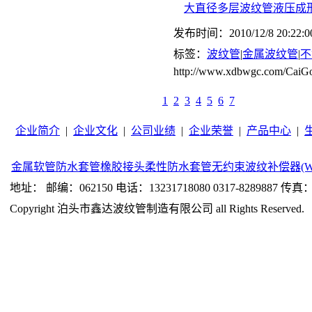
大直径多层波纹管液压成
发布时间：2010/12/8 20:22:0
标签：
波纹管
|
金属波纹管
|
不
http://www.xdbwgc.com/CaiG
1
2
3
4
5
6
7
企业简介
|
企业文化
|
公司业绩
|
企业荣誉
|
产品中心
|
金属软管
防水套管
橡胶接头
柔性防水套管
无约束波纹补偿器(W
地址： 邮编：062150 电话：13231718080 0317-8289887 传真：0
Copyright 泊头市鑫达波纹管制造有限公司 all Rights Reserved.