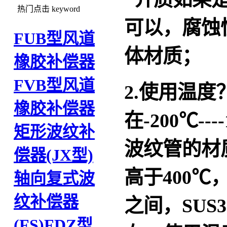
热门点击
keyword
可以，腐蚀
FUB型风道
体材质；
橡胶补偿器
FVB型风道
2.使用温
橡胶补偿器
在-200℃-
矩形波纹补
波纹管的材质
偿器(JX型)
高于400℃，
轴向复式波
纹补偿器
之间，SUS
(FS)
FDZ型