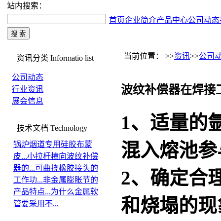
站内搜索：
首页
企业简介
产品中心
公司动态
当前位置： >>
资讯
>>
公司
资讯分类
Informatio list
公司动态
波纹补偿器在焊接
行业资讯
展会信息
1、适量的
技术文档
Technology
混入熔池参
锅炉烟道专用硅胶布蒙
皮...
小拉杆横向波纹补偿
器的...
可曲挠橡胶接头的
2、确定合
工作功...
非金属膨胀节的
产品特点...
为什么金属软
和烧塌的现
管要采用不...