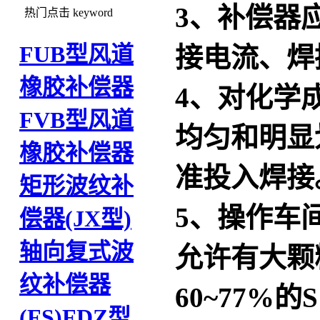
3、补偿器
热门点击
keyword
FUB型风道
接电流、焊
橡胶补偿器
4、对化学
FVB型风道
均匀和明显
橡胶补偿器
准投入焊接
矩形波纹补
5、操作车
偿器(JX型)
轴向复式波
允许有大颗
纹补偿器
60~77%
(FS)
FDZ型