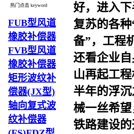
好，进入下
热门点击
keyword
FUB型风道
复苏的各种
橡胶补偿器
备”，工程
FVB型风道
还看企业
橡胶补偿器
山再起工程
矩形波纹补
半年的浮沉
偿器(JX型)
轴向复式波
械一丝希望
纹补偿器
铁路建设的
(FS)
FDZ型