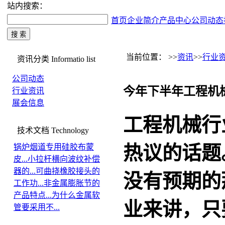
站内搜索：
首页
企业简介
产品中心
公司动态
当前位置： >>
资讯
>>
行业
资讯分类
Informatio list
公司动态
今年下半年工程机
行业资讯
展会信息
工程机械行
技术文档
Technology
热议的话题
锅炉烟道专用硅胶布蒙
皮...
小拉杆横向波纹补偿
器的...
可曲挠橡胶接头的
没有预期的
工作功...
非金属膨胀节的
产品特点...
为什么金属软
业来讲，只
管要采用不...