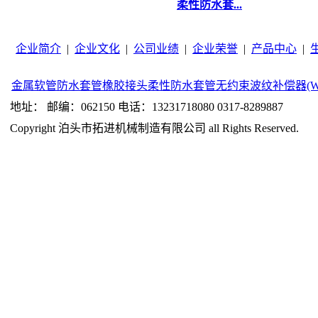
柔性防水套...
企业简介
|
企业文化
|
公司业绩
|
企业荣誉
|
产品中心
|
金属软管
防水套管
橡胶接头
柔性防水套管
无约束波纹补偿器(W
地址： 邮编：062150 电话：13231718080 0317-8289887
Copyright 泊头市拓进机械制造有限公司 all Rights Reserved.