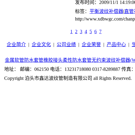
发布时间：2009/11/1 14:19:0
标签：
平衡波纹补偿器
|
直管
http://www.xdbwgc.com/c
1
2
3
4
5
6
7
企业简介
|
企业文化
|
公司业绩
|
企业荣誉
|
产品中心
|
金属软管
防水套管
橡胶接头
柔性防水套管
无约束波纹补偿器(W
地址： 邮编：062150 电话：13231718080 0317-8289887 传真：0
Copyright 泊头市鑫达波纹管制造有限公司 all Rights Reserved.