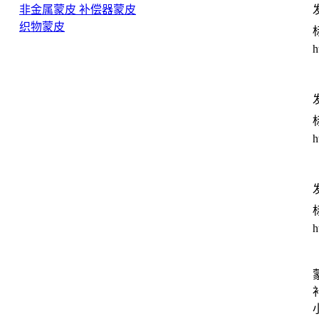
非金属蒙皮 补偿器蒙皮
发
织物蒙皮
h
发
h
发
h