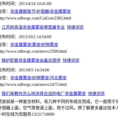
布时间：2013/4/24 10:41:00
标签：
非金属膨胀节
|
补偿器
|
非金属蒙皮
ttp://www.xdbwgc.com/CaiGou/2382.html
江苏耐高温非金属蒙皮哪里最专业
快捷浏览
布时间：2013/10/2 14:54:00
标签：
非金属蒙皮
|
蒙皮
|
织物蒙皮
ttp://www.xdbwgc.com/news/2509.html
锅炉配套非金属蒙皮由鑫达提供
快捷浏览
布时间：2013/8/5 14:34:00
标签：
非金属蒙皮
|
织物蒙皮
|
河北蒙皮
ttp://www.xdbwgc.com/news/2475.html
我们来教你怎么样选择合适的电厂非金属蒙皮
快捷浏览
蒙皮就是一种复合材料，有几种不同的布组合而成，它一般用于
补偿器上面，空气等管道上面，用于过风。想了解更多鑫达技术人
小时在线为您服务13231718080