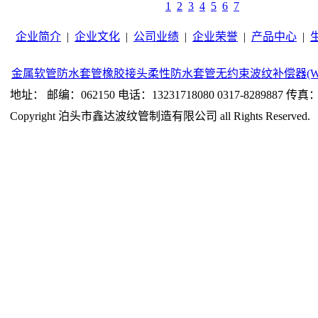
1
2
3
4
5
6
7
企业简介
|
企业文化
|
公司业绩
|
企业荣誉
|
产品中心
|
金属软管
防水套管
橡胶接头
柔性防水套管
无约束波纹补偿器(W
地址： 邮编：062150 电话：13231718080 0317-8289887 传真：0
Copyright 泊头市鑫达波纹管制造有限公司 all Rights Reserved.