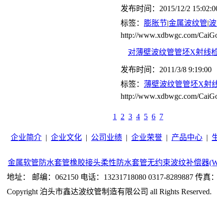
发布时间：2015/12/2 15:02:0
标签：
膨胀节
|
金属波纹管
|
波
http://www.xdbwgc.com/CaiGo
对薄壁波纹管管坯X射线检
发布时间：2011/3/8 9:19:00
标签：
薄壁波纹管管坯X射
http://www.xdbwgc.com/CaiGo
1
2
3
4
5
6
7
企业简介
|
企业文化
|
公司业绩
|
企业荣誉
|
产品中心
|
金属软管
防水套管
橡胶接头
柔性防水套管
无约束波纹补偿器(W
地址： 邮编：062150 电话：13231718080 0317-8289887 传真：0
Copyright 泊头市鑫达波纹管制造有限公司 all Rights Reserved.