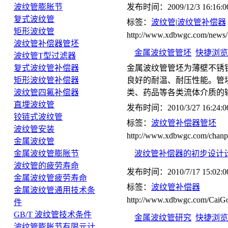
波纹管膨胀节
发布时间：2009/12/3 16:16:0
复式波纹管
标签：
波纹管
|
波纹管补偿器
矩形波纹管
http://www.xdbwgc.com/news/
波纹管补偿器管坯
金属波纹管管坯
快捷浏览
波纹管T型过滤器
复式波纹管补偿器
金属波纹管管坯为薄壁不锈
矩形波纹管补偿器
良好的耐温、耐压性能。管
波纹管四氟补偿器
类、药品等各类流体介质的
直埋波纹管
发布时间：2010/3/27 16:24:0
铰链式波纹管
标签：
波纹管补偿器管坯
波纹管安装
http://www.xdbwgc.com/chan
金属波纹管
金属波纹管膨胀节
波纹管补偿器的初步设计
波纹管的疲劳寿命
发布时间：2010/7/17 15:02:0
金属波纹管疲劳寿命
标签：
波纹管补偿器
金属波纹管通用技术条
http://www.xdbwgc.com/CaiGo
件
GB/T 波纹管技术条件
金属波纹管研究
快捷浏览
波纹管膨胀节有限元计