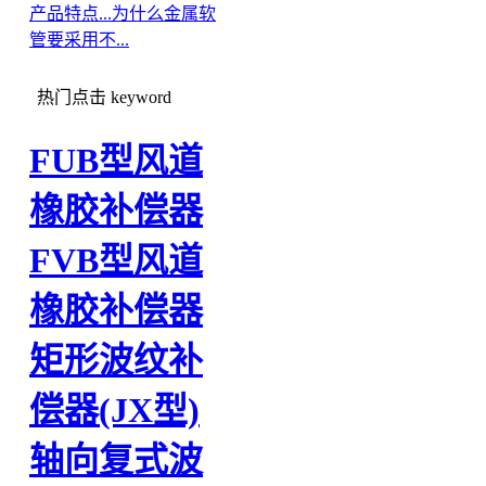
产品特点...
为什么金属软
管要采用不...
热门点击
keyword
FUB型风道
橡胶补偿器
FVB型风道
橡胶补偿器
矩形波纹补
偿器(JX型)
轴向复式波