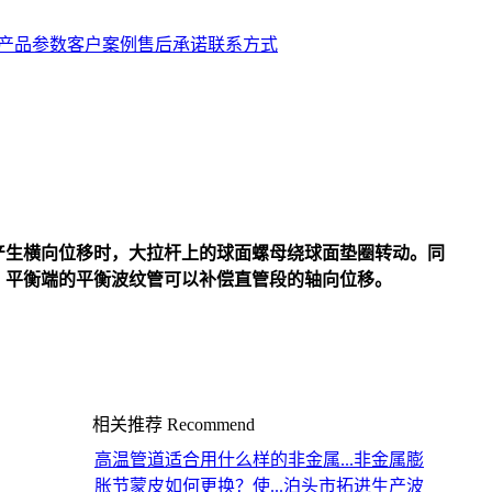
产品参数
客户案例
售后承诺
联系方式
产生横向位移时，大拉杆上的球面螺母绕球面垫圈转动。同
，平衡端的平衡波纹管可以补偿直管段的轴向位移。
相关推荐
Recommend
高温管道适合用什么样的非金属...
非金属膨
胀节蒙皮如何更换？使...
泊头市拓进生产波