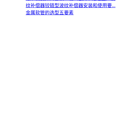
纹补偿器
铰链型波纹补偿器安装和使用要...
金属软管的选型五要素