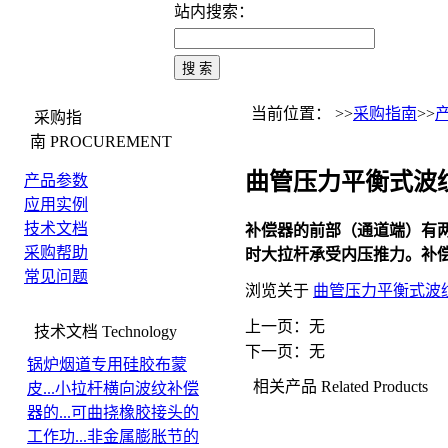
站内搜索：
当前位置： >>
采购指南
>>
采购指
南
PROCUREMENT
曲管压力平衡式波
产品参数
应用实例
技术文档
补偿器的前部（通道端）有
采购帮助
时大拉杆承受内压推力。补
常见问题
浏览关于
曲管压力平衡式波
上一页：无
技术文档
Technology
下一页：无
锅炉烟道专用硅胶布蒙
相关产品
Related Products
皮...
小拉杆横向波纹补偿
器的...
可曲挠橡胶接头的
工作功...
非金属膨胀节的