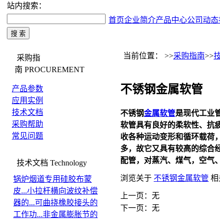
站内搜索：
首页
企业简介
产品中心
公司动态
当前位置： >>
采购指南
>>
采购指
南
PROCUREMENT
不锈钢金属软管
产品参数
应用实例
技术文档
不锈钢
金属软管
是现代工业
采购帮助
软管具有良好的柔软性、抗
常见问题
收各种运动变形和循环载荷
多，故它又具有较高的综合
配管，对蒸汽、煤气，空气
技术文档
Technology
浏览关于
不锈钢金属软管
相
锅炉烟道专用硅胶布蒙
皮...
小拉杆横向波纹补偿
上一页：无
器的...
可曲挠橡胶接头的
下一页：无
工作功...
非金属膨胀节的