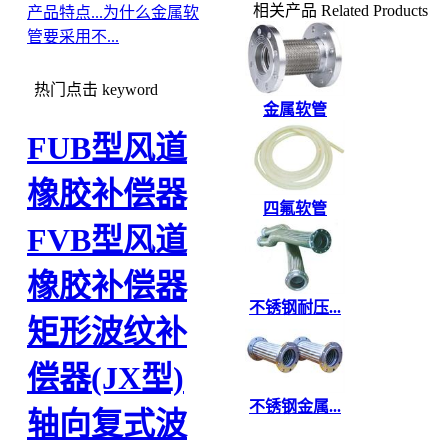
相关产品
Related Products
产品特点...
为什么金属软
管要采用不...
热门点击
keyword
金属软管
FUB型风道
橡胶补偿器
四氟软管
FVB型风道
橡胶补偿器
不锈钢耐压...
矩形波纹补
偿器(JX型)
不锈钢金属...
轴向复式波