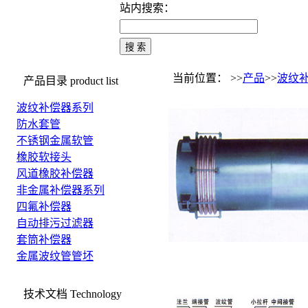
站内搜索：
当前位置： >>
产品
>>
波纹
产品目录
product list
波纹补偿器系列
防水套管
不锈钢金属软管
橡胶软接头
风道橡胶补偿器
非金属补偿器系列
四氟补偿器
自动排污过滤器
套筒补偿器
金属波纹管管坯
技术文档
Technology