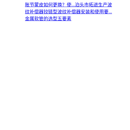
胀节蒙皮如何更换？使...
泊头市拓进生产波
纹补偿器
铰链型波纹补偿器安装和使用要...
金属软管的选型五要素