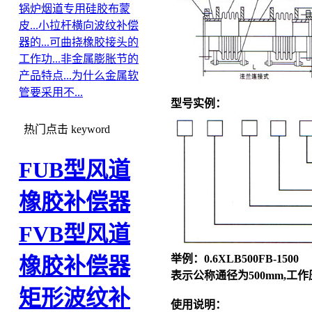
锅炉烟道专用硅胶布蒙
皮...
小拉杆横向波纹补偿
器的...
可曲挠橡胶接头的
工作功...
非金属膨胀节的
产品特点...
为什么金属软
管要采用不...
型号实例：
热门点击
keyword
FUB型风道
橡胶补偿器
FVB型风道
举例：0.6XLB500FB-1500
橡胶补偿器
表示公称通径为500mm,工
矩形波纹补
使用说明：