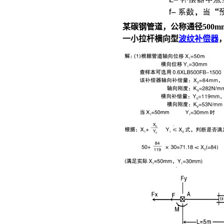
某碳钢管道，公称通径500m
一小拉杆横向型
波纹补偿器