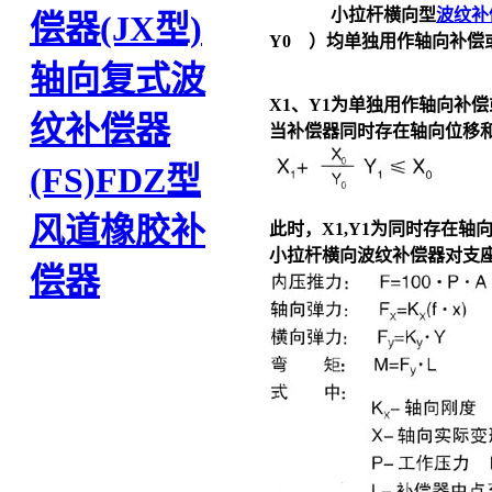
小拉杆横向型
波纹补
偿器(JX型)
Y0 ）均单独用作轴向补
轴向复式波
X1、Y1为单独用作轴向补
纹补偿器
当补偿器同时存在轴向位移和
(FS)
FDZ型
风道橡胶补
此时，X1,Y1为同时存在
小拉杆横向波纹补偿器对支
偿器