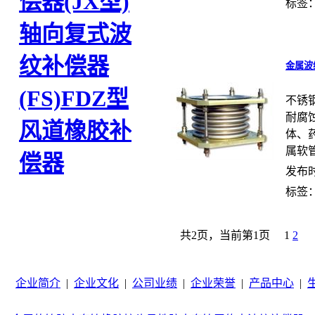
偿器(JX型)
标签
轴向复式波
纹补偿器
金属波
(FS)
FDZ型
不锈
耐腐
风道橡胶补
体、
属软管
偿器
发布时间
标签
共2页，当前第1页
1
2
企业简介
|
企业文化
|
公司业绩
|
企业荣誉
|
产品中心
|