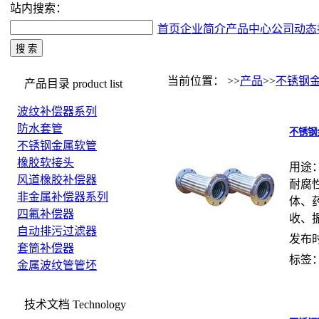
站内搜索：
首页
企业简介
产品中心
公司动态
当前位置： >>
产品
>>
不锈钢
产品目录
product list
波纹补偿器系列
防水套管
不锈钢
不锈钢金属软管
橡胶软接头
用途
风道橡胶补偿器
耐腐
非金属补偿器系列
体、
四氟补偿器
收、振
自动排污过滤器
发布时间
套筒补偿器
标签
金属波纹管管坯
技术文档
Technology