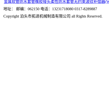
金属软管
防水套管
橡胶接头
柔性防水套管
无约束波纹补偿器(W
地址： 邮编：062150 电话：13231718080 0317-8289887
Copyright 泊头市拓进机械制造有限公司 all Rights Reserved.