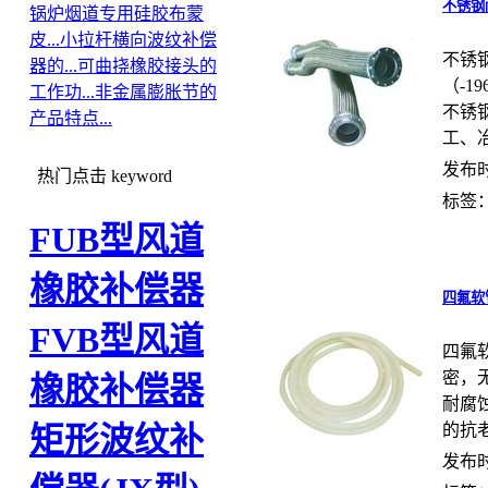
不锈钢
锅炉烟道专用硅胶布蒙
皮...
小拉杆横向波纹补偿
不锈
器的...
可曲挠橡胶接头的
（-1
工作功...
非金属膨胀节的
不锈
产品特点...
工、冶
发布时间
热门点击
keyword
标签
FUB型风道
橡胶补偿器
四氟软
FVB型风道
四氟
密，
橡胶补偿器
耐腐
的抗老
矩形波纹补
发布时间