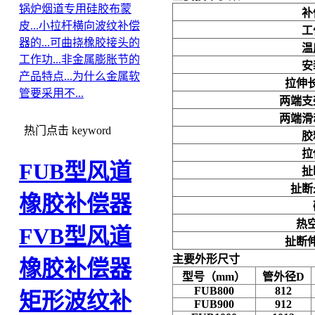
锅炉烟道专用硅胶布蒙
补
皮...
小拉杆横向波纹补偿
工
器的...
可曲挠橡胶接头的
温
工作功...
非金属膨胀节的
安
产品特点...
为什么金属软
拉伸
管要采用不...
两端支
两端滑
热门点击
keyword
胶
拉
FUB型风道
扯
扯断
橡胶补偿器
热
FVB型风道
扯断
主要外形尺寸
橡胶补偿器
型号（mm）
管外径D
FUB800
812
矩形波纹补
FUB900
912