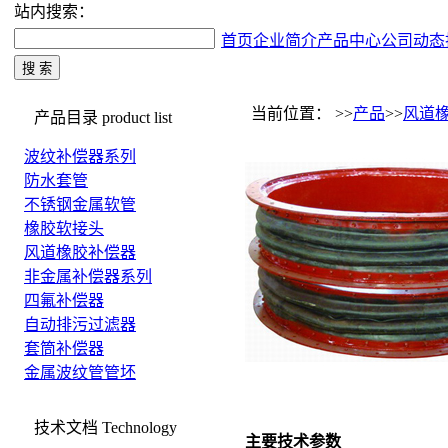
站内搜索：
首页
企业简介
产品中心
公司动态
当前位置： >>
产品
>>
风道
产品目录
product list
波纹补偿器系列
防水套管
不锈钢金属软管
橡胶软接头
风道橡胶补偿器
非金属补偿器系列
四氟补偿器
自动排污过滤器
套筒补偿器
金属波纹管管坯
技术文档
Technology
主要技术参数