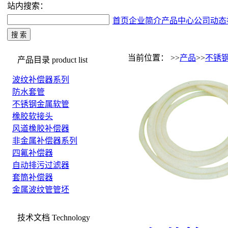
站内搜索：
首页
企业简介
产品中心
公司动态
当前位置： >>
产品
>>
不锈
产品目录
product list
波纹补偿器系列
防水套管
不锈钢金属软管
橡胶软接头
风道橡胶补偿器
非金属补偿器系列
四氟补偿器
自动排污过滤器
套筒补偿器
金属波纹管管坯
技术文档
Technology