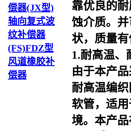
靠优良的耐
偿器(JX型)
蚀介质。并
轴向复式波
纹补偿器
状，质量有
(FS)
FDZ型
1.耐高温
风道橡胶补
由于本产品
偿器
耐高温编织
软管，适用
境。本产品在