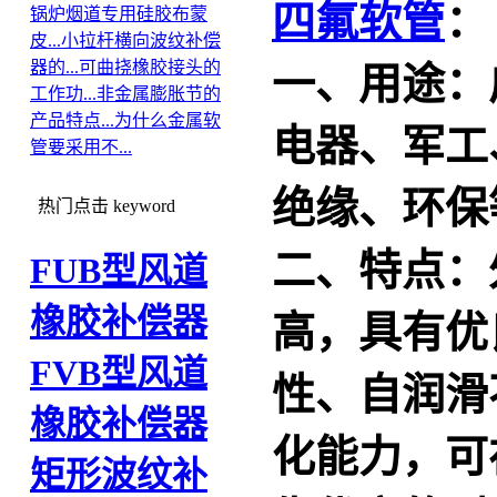
四氟软管
：
锅炉烟道专用硅胶布蒙
皮...
小拉杆横向波纹补偿
器的...
可曲挠橡胶接头的
一、用途：
工作功...
非金属膨胀节的
产品特点...
为什么金属软
电器、军工
管要采用不...
绝缘、环保
热门点击
keyword
二、特点：
FUB型风道
橡胶补偿器
高，具有优
FVB型风道
性、自润滑
橡胶补偿器
化能力，可在
矩形波纹补