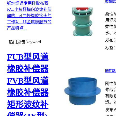
柔性防
锅炉烟道专用硅胶布蒙
皮...
小拉杆横向波纹补偿
柔性
器的...
可曲挠橡胶接头的
用混
工作功...
非金属膨胀节的
柔性
产品特点...
水、污
发布时间
热门点击
keyword
标签
FUB型风道
橡胶补偿器
刚性防
FVB型风道
刚性
伸缩
橡胶补偿器
有限
造。对
矩形波纹补
发布时间