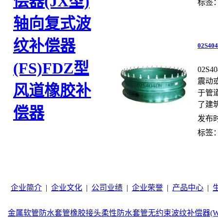
偿器(JX型)
标签
轴向复式波
纹补偿器
02S4
(FS)
FDZ型
02
震动
风道橡胶补
于管
了建筑
偿器
发布时间
标签
企业简介
|
企业文化
|
公司业绩
|
企业荣誉
|
产品中心
|
金属软管
防水套管
橡胶接头
柔性防水套管
无约束波纹补偿器(W