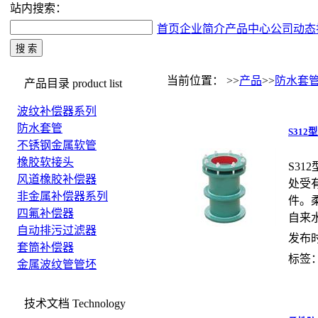
站内搜索：
首页
企业简介
产品中心
公司动态
当前位置： >>
产品
>>
防水套
产品目录
product list
波纹补偿器系列
防水套管
S31
不锈钢金属软管
橡胶软接头
S3
风道橡胶补偿器
处受
非金属补偿器系列
件。
四氟补偿器
自来
自动排污过滤器
发布时间
套筒补偿器
标签
金属波纹管管坯
技术文档
Technology