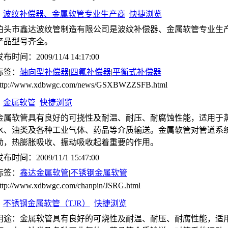
波纹补偿器、金属软管专业生产商
快捷浏览
泊头市鑫达波纹管制造有限公司是波纹补偿器、金属软管专业生
产品型号齐全。
布时间：2009/11/4 14:17:00
标签：
轴向型补偿器
|
四氟补偿器
|
平衡式补偿器
ttp://www.xdbwgc.com/news/GSXBWZZSFB.html
金属软管
快捷浏览
金属软管具有良好的可挠性及耐温、耐压、耐腐蚀性能，适用于
水、油类及各种工业气体、药品等介质输送。金属软管对管道系
动，热膨胀吸收、振动吸收起着重要的作用。
布时间：2009/11/1 15:47:00
标签：
鑫达金属软管
|
不锈钢金属软管
ttp://www.xdbwgc.com/chanpin/JSRG.html
不锈钢金属软管（TJR）
快捷浏览
用途：金属软管具有良好的可烧性及耐温、耐压、耐腐性能，适