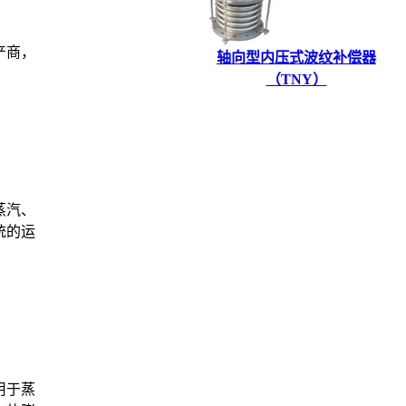
产商，
轴向型内压式波纹补偿器
（TNY）
蒸汽、
统的运
用于蒸