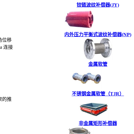
铰链波纹补偿器(JY)
内外压力平衡式波纹补偿器(NP)
角位移
a 连接
金属软管
不锈钢金属软管（TJR）
架的推
非金属矩形补偿器