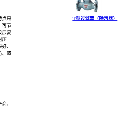
特点是
T型过滤器（除污器）
，可节
胶层复
耐压
果好、
防、造
产商，