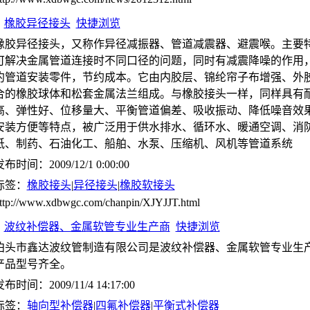
橡胶异径接头
快捷浏览
橡胶异径接头，又称作异径减振器、管道减震器、避震喉。主要
可解决金属管道连接时不同口径的问题，同时有减震降噪的作用
约管道安装零件，节约成本。它由内胶层、锦纶帘子布增强、外
合的橡胶球体和松套金属法兰组成。与橡胶接头一样，同样具有
高、弹性好、位移量大、平衡管道偏差、吸收振动、降低噪音效
安装方便等特点，被广泛用于供水排水、循环水、暖通空调、消
纸、制药、石油化工、船舶、水泵、压缩机、风机等管道系统
布时间：2009/12/1 0:00:00
标签：
橡胶接头
|
异径接头
|
橡胶软接头
ttp://www.xdbwgc.com/chanpin/XJYJJT.html
波纹补偿器、金属软管专业生产商
快捷浏览
泊头市鑫达波纹管制造有限公司是波纹补偿器、金属软管专业生
产品型号齐全。
布时间：2009/11/4 14:17:00
标签：
轴向型补偿器
|
四氟补偿器
|
平衡式补偿器