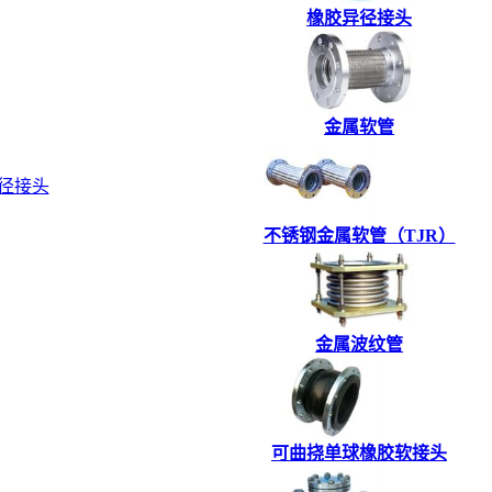
橡胶异径接头
金属软管
径接头
不锈钢金属软管（TJR）
金属波纹管
可曲挠单球橡胶软接头