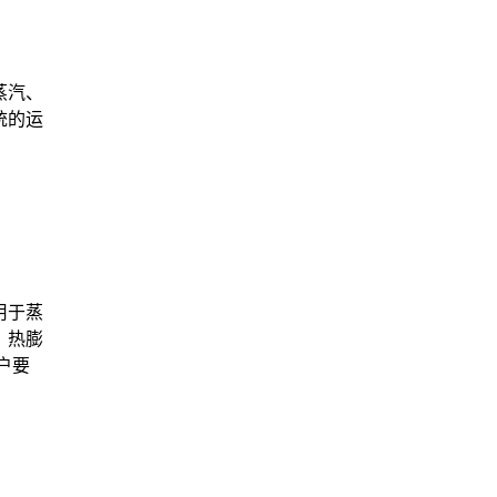
蒸汽、
统的运
用于蒸
，热膨
户要