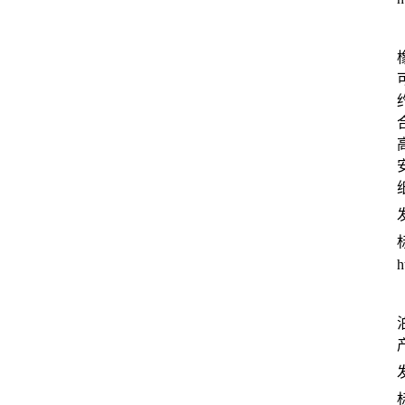
发
h
发