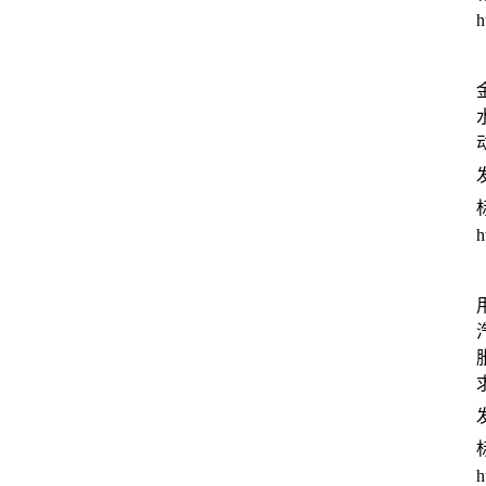
h
发
h
发
h