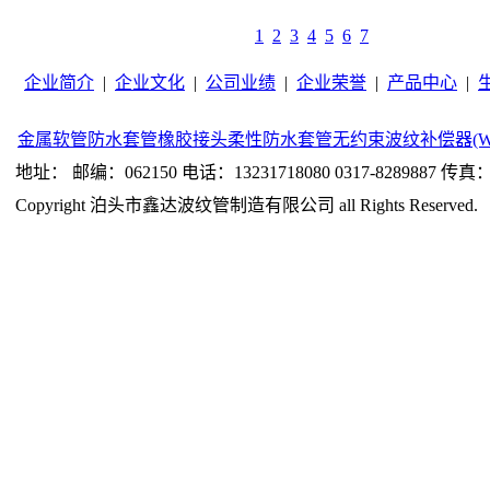
1
2
3
4
5
6
7
企业简介
|
企业文化
|
公司业绩
|
企业荣誉
|
产品中心
|
金属软管
防水套管
橡胶接头
柔性防水套管
无约束波纹补偿器(W
地址： 邮编：062150 电话：13231718080 0317-8289887 传真：0
Copyright 泊头市鑫达波纹管制造有限公司 all Rights Reserved.