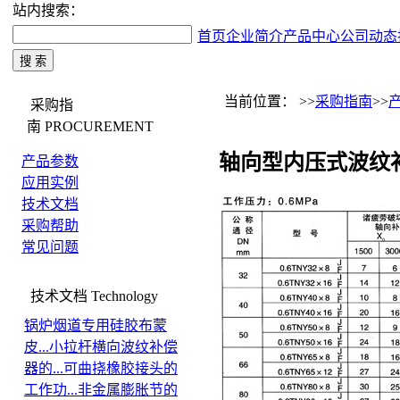
站内搜索：
首页
企业简介
产品中心
公司动态
当前位置： >>
采购指南
>>
采购指
南
PROCUREMENT
轴向型内压式波纹
产品参数
应用实例
技术文档
采购帮助
常见问题
技术文档
Technology
锅炉烟道专用硅胶布蒙
皮...
小拉杆横向波纹补偿
器的...
可曲挠橡胶接头的
工作功...
非金属膨胀节的