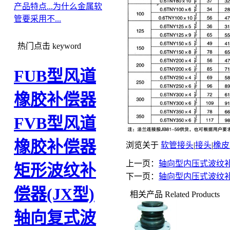
产品特点...
为什么金属软
管要采用不...
热门点击
keyword
FUB型风道
橡胶补偿器
FVB型风道
橡胶补偿器
浏览关于
软管接头
|
接头
|
橡皮
上一页：
轴向型内压式波纹补
矩形波纹补
下一页：
轴向型内压式波纹补
偿器(JX型)
相关产品
Related Products
轴向复式波