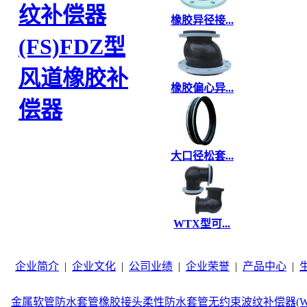
纹补偿器
橡胶异径接...
(FS)
FDZ型
风道橡胶补
橡胶偏心异...
偿器
大口径松套...
WTX型可...
企业简介
|
企业文化
|
公司业绩
|
企业荣誉
|
产品中心
|
金属软管
防水套管
橡胶接头
柔性防水套管
无约束波纹补偿器(W