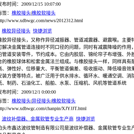
布时间：2009/12/15 10:07:00
标签：
橡胶接头
|
橡胶软接头
ttp://www.xdbwgc.com/news/2012312.html
橡胶异径接头
快捷浏览
橡胶异径接头，又称作异径减振器、管道减震器、避震喉。主要
可解决金属管道连接时不同口径的问题，同时有减震降噪的作用
约管道安装零件，节约成本。它由内胶层、锦纶帘子布增强、外
合的橡胶球体和松套金属法兰组成。与橡胶接头一样，同样具有
高、弹性好、位移量大、平衡管道偏差、吸收振动、降低噪音效
安装方便等特点，被广泛用于供水排水、循环水、暖通空调、消
纸、制药、石油化工、船舶、水泵、压缩机、风机等管道系统
布时间：2009/12/1 0:00:00
标签：
橡胶接头
|
异径接头
|
橡胶软接头
ttp://www.xdbwgc.com/chanpin/XJYJJT.html
波纹补偿器、金属软管专业生产商
快捷浏览
泊头市鑫达波纹管制造有限公司是波纹补偿器、金属软管专业生