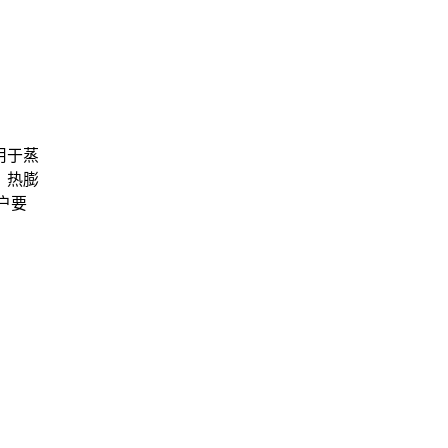
用于蒸
，热膨
户要