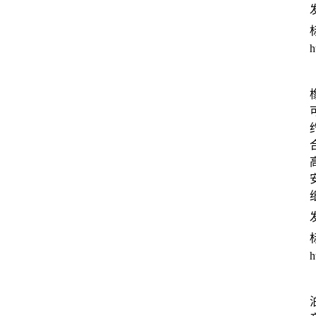
发
h
发
h