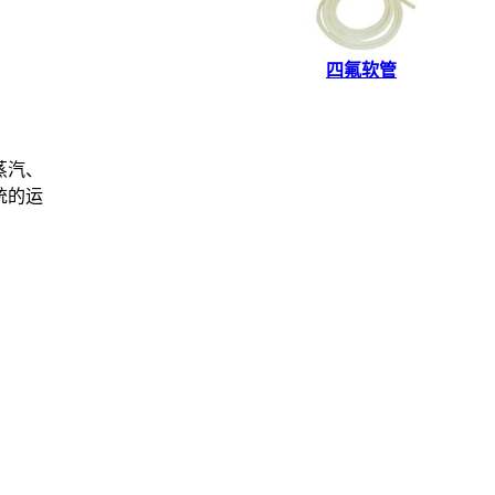
四氟软管
蒸汽、
统的运