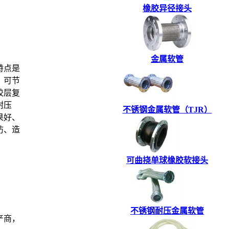
橡胶异径接头
金属软管
特点是
，可节
胶层复
耐压
不锈钢金属软管（TJR）
果好、
防、造
可曲挠单球橡胶软接头
不锈钢耐压金属软管
产商，