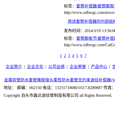
标签：
套筒补偿器
|
套筒膨胀
http://www.xdbwgc.com/news/
简述套筒补偿器的内部结
发布时间：2014/3/19 13:56:0
标签：
套筒膨胀节
|
套筒补偿
http://www.xdbwgc.com/CaiGo
1
2
3
4
5
6
7
企业简介
|
企业文化
|
公司业绩
|
企业荣誉
|
产品中心
|
金属软管
防水套管
橡胶接头
柔性防水套管
无约束波纹补偿器(W
地址： 邮编：062150 电话：13231718080 0317-8289887 传真：0
Copyright 泊头市鑫达波纹管制造有限公司 all Rights Reserved.