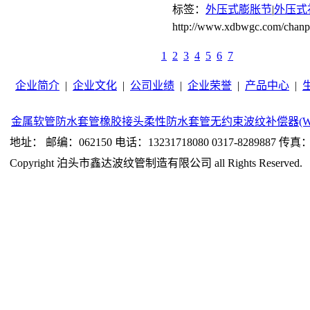
标签：
外压式膨胀节
|
外压式
http://www.xdbwgc.com/c
1
2
3
4
5
6
7
企业简介
|
企业文化
|
公司业绩
|
企业荣誉
|
产品中心
|
金属软管
防水套管
橡胶接头
柔性防水套管
无约束波纹补偿器(W
地址： 邮编：062150 电话：13231718080 0317-8289887 传真：0
Copyright 泊头市鑫达波纹管制造有限公司 all Rights Reserved.