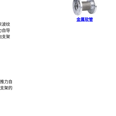
金属软管
束波纹
力自导
向支架
压推力自
定支架的