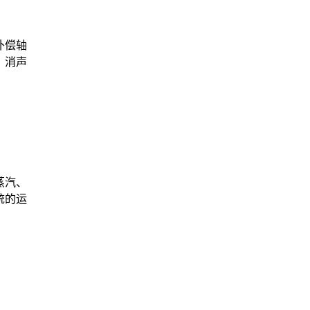
补偿轴
、消声
蒸汽、
统的运