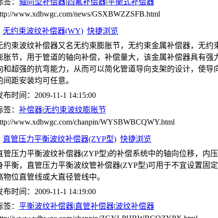
标签：
轴向型补偿器
|
四氟补偿器
|
平衡式补偿器
ttp://www.xdbwgc.com/news/GSXBWZZSFB.html
无约束波纹补偿器(WY)
快捷浏览
无约束波纹补偿器又名无约束膨胀节，无约束金属补偿器，无约
膨胀节，用于管道的轴向补偿，补偿量大，该金属补偿器具有强
向和超强的抗弯能力，从而可以简化管道导向支架的设计，使导
的间距安装均可任意。
布时间：2009-11-1 14:15:00
标签：
补偿器
|
无约束波纹膨胀节
ttp://www.xdbwgc.com/chanpin/WYSBWBCQWY.html
直管压力平衡波纹补偿器(ZYP型)
快捷浏览
直管压力平衡波纹补偿器(ZYP型)的补偿系统中的轴向位移，内
身平衡，直管压力平衡波纹管补偿器(ZYP型)可用于不宜设置固
高物位直管线或大直径管线中。
布时间：2009-11-1 14:19:00
标签：
平衡波纹补偿器
|
直管补偿器
|
波纹补偿器