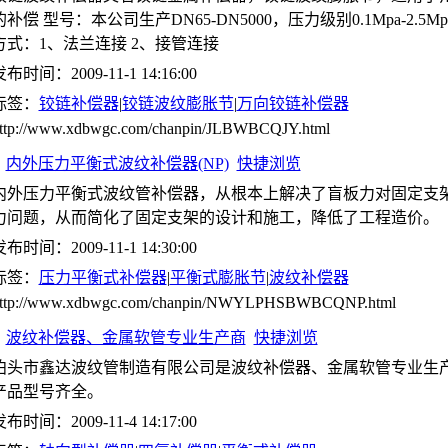
的补偿 型号：本公司生产DN65-DN5000，压力级别0.1Mpa-2.5Mp
方式：1、法兰连接 2、接管连接
布时间：2009-11-1 14:16:00
标签：
铰链补偿器
|
铰链波纹膨胀节
|
万向铰链补偿器
ttp://www.xdbwgc.com/chanpin/JLBWBCQJY.html
内外压力平衡式波纹补偿器(NP)
快捷浏览
内外压力平衡式波纹管补偿器，从根本上解决了盲板力对固定支
力问题，从而简化了固定支架的设计和施工，降低了工程造价。
布时间：2009-11-1 14:30:00
标签：
压力平衡式补偿器
|
平衡式膨胀节
|
波纹补偿器
ttp://www.xdbwgc.com/chanpin/NWYLPHSBWBCQNP.html
波纹补偿器、金属软管专业生产商
快捷浏览
泊头市鑫达波纹管制造有限公司是波纹补偿器、金属软管专业生
产品型号齐全。
布时间：2009-11-4 14:17:00