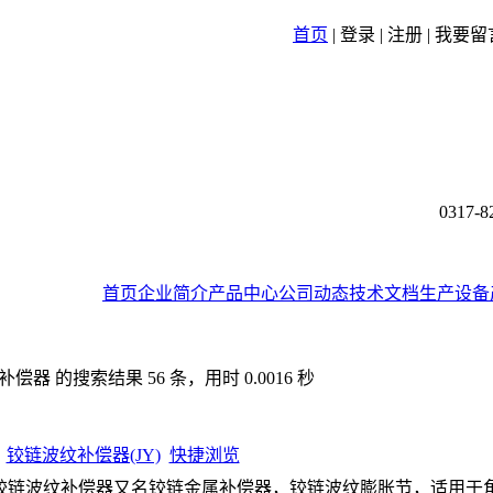
首页
|
登录
|
注册
|
我要留
0317-8
首页
企业简介
产品中心
公司动态
技术文档
生产设备
器 的搜索结果 56 条，用时 0.0016 秒
铰链波纹补偿器(JY)
快捷浏览
铰链波纹补偿器又名铰链金属补偿器，铰链波纹膨胀节，适用于