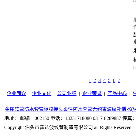
h
发
h
1
2
3
4
5
6
7
企业简介
|
企业文化
|
公司业绩
|
企业荣誉
|
产品中心
|
金属软管
防水套管
橡胶接头
柔性防水套管
无约束波纹补偿器(W
地址： 邮编：062150 电话：13231718080 0317-8289887 传真：0
Copyright 泊头市鑫达波纹管制造有限公司 all Rights Reserved.