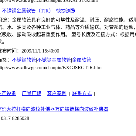
ttp://www.xdbwgc.com/chanpin/SXRXFSTG.html
不锈钢金属软管（TJR）
快捷浏览
用途：金属软管具有良好的可烧性及耐温、耐压、耐腐性能，适
汽、水、油类及各种工业气体、药品等介质输送。对管系的运动
胀吸收、振动吸收起着重要作用。 型号长度及连接方式：根据用
求。
布时间：2009/11/1 15:40:00
标签：
不锈钢软管
|
不锈钢金属软管
|
金属软管
ttp://www.xdbwgc.com/chanpin/BXGJSRGTJR.html
生产设备
|
厂景厂貌
|
客户案例
|
联系方式
|
Y)
大拉杆横向波纹补偿器
万向铰链横向波纹补偿器
317-8285028