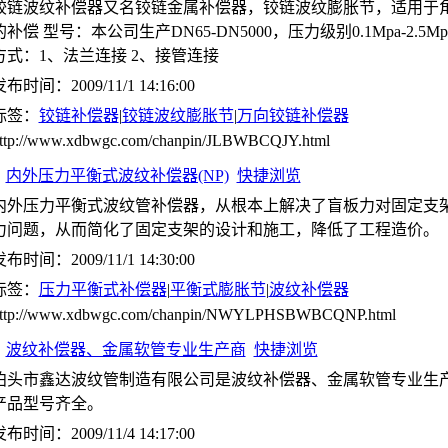
铰链波纹补偿器又名铰链金属补偿器，铰链波纹膨胀节，适用于
的补偿 型号：本公司生产DN65-DN5000，压力级别0.1Mpa-2.5Mp
方式：1、法兰连接 2、接管连接
布时间：2009/11/1 14:16:00
标签：
铰链补偿器
|
铰链波纹膨胀节
|
万向铰链补偿器
ttp://www.xdbwgc.com/chanpin/JLBWBCQJY.html
内外压力平衡式波纹补偿器(NP)
快捷浏览
内外压力平衡式波纹管补偿器，从根本上解决了盲板力对固定支
力问题，从而简化了固定支架的设计和施工，降低了工程造价。
布时间：2009/11/1 14:30:00
标签：
压力平衡式补偿器
|
平衡式膨胀节
|
波纹补偿器
ttp://www.xdbwgc.com/chanpin/NWYLPHSBWBCQNP.html
波纹补偿器、金属软管专业生产商
快捷浏览
泊头市鑫达波纹管制造有限公司是波纹补偿器、金属软管专业生
产品型号齐全。
布时间：2009/11/4 14:17:00