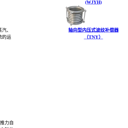
(WJYH)
蒸汽、
轴向型内压式波纹补偿器
统的运
（TNY）
压推力自