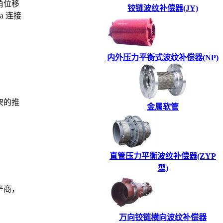
角位移
铰链波纹补偿器(JY)
a 连接
内外压力平衡式波纹补偿器(NP)
架的推
金属软管
直管压力平衡波纹补偿器(ZYP
型)
产商，
万向铰链横向波纹补偿器