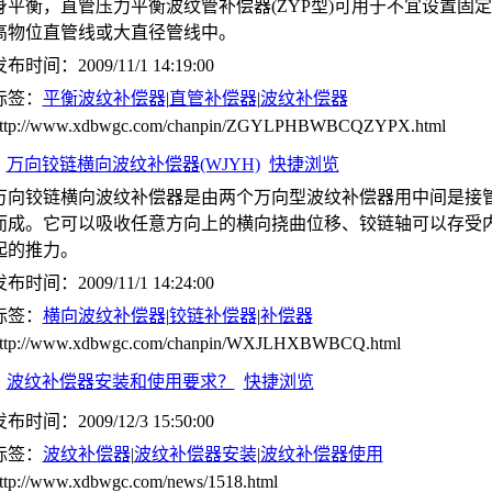
身平衡，直管压力平衡波纹管补偿器(ZYP型)可用于不宜设置固
高物位直管线或大直径管线中。
布时间：2009/11/1 14:19:00
标签：
平衡波纹补偿器
|
直管补偿器
|
波纹补偿器
ttp://www.xdbwgc.com/chanpin/ZGYLPHBWBCQZYPX.html
万向铰链横向波纹补偿器(WJYH)
快捷浏览
万向铰链横向波纹补偿器是由两个万向型波纹补偿器用中间是接
而成。它可以吸收任意方向上的横向挠曲位移、铰链轴可以存受
起的推力。
布时间：2009/11/1 14:24:00
标签：
横向波纹补偿器
|
铰链补偿器
|
补偿器
ttp://www.xdbwgc.com/chanpin/WXJLHXBWBCQ.html
波纹补偿器安装和使用要求？
快捷浏览
布时间：2009/12/3 15:50:00
标签：
波纹补偿器
|
波纹补偿器安装
|
波纹补偿器使用
ttp://www.xdbwgc.com/news/1518.html