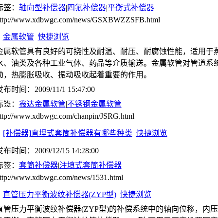
标签：
轴向型补偿器
|
四氟补偿器
|
平衡式补偿器
ttp://www.xdbwgc.com/news/GSXBWZZSFB.html
金属软管
快捷浏览
金属软管具有良好的可挠性及耐温、耐压、耐腐蚀性能，适用于
水、油类及各种工业气体、药品等介质输送。金属软管对管道系
动，热膨胀吸收、振动吸收起着重要的作用。
布时间：2009/11/1 15:47:00
标签：
鑫达金属软管
|
不锈钢金属软管
ttp://www.xdbwgc.com/chanpin/JSRG.html
[补偿器]直埋式套筒补偿器有哪些种类
快捷浏览
布时间：2009/12/15 14:28:00
标签：
套筒补偿器
|
注填式套筒补偿器
ttp://www.xdbwgc.com/news/1531.html
直管压力平衡波纹补偿器(ZYP型)
快捷浏览
直管压力平衡波纹补偿器(ZYP型)的补偿系统中的轴向位移，内