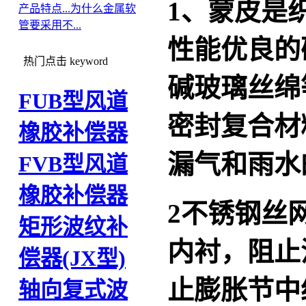
1
、蒙皮是
产品特点...
为什么金属软
管要采用不...
性能优良的
热门点击
keyword
碱玻璃丝绵
FUB型风道
密封复合材
橡胶补偿器
漏气和雨水
FVB型风道
橡胶补偿器
2
不锈钢丝
矩形波纹补
内衬，阻止
偿器(JX型)
止膨胀节中
轴向复式波