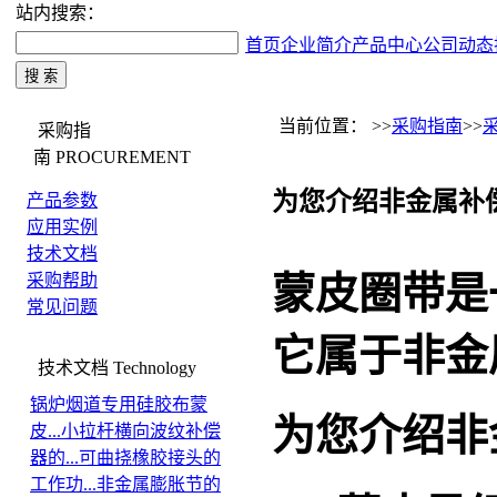
站内搜索：
首页
企业简介
产品中心
公司动态
当前位置： >>
采购指南
>>
采购指
南
PROCUREMENT
为您介绍非金属补
产品参数
应用实例
技术文档
蒙皮圈带是
采购帮助
常见问题
它属于
非金
技术文档
Technology
锅炉烟道专用硅胶布蒙
为您介绍
非
皮...
小拉杆横向波纹补偿
器的...
可曲挠橡胶接头的
工作功...
非金属膨胀节的