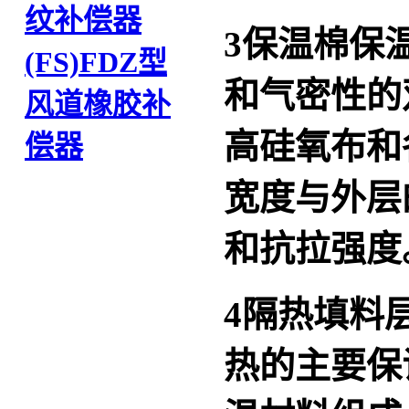
纹补偿器
3
保温棉
保
(FS)
FDZ型
和气密性的
风道橡胶补
高硅氧布和
偿器
宽度与外层
和抗拉强度
4
隔热填料
热的主要保