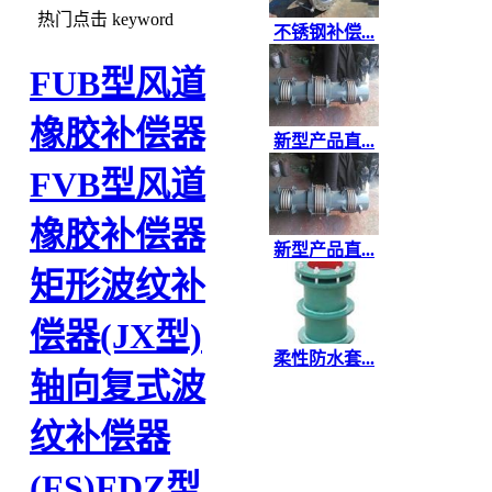
热门点击
keyword
不锈钢补偿...
FUB型风道
橡胶补偿器
新型产品直...
FVB型风道
橡胶补偿器
新型产品直...
矩形波纹补
偿器(JX型)
柔性防水套...
轴向复式波
纹补偿器
(FS)
FDZ型