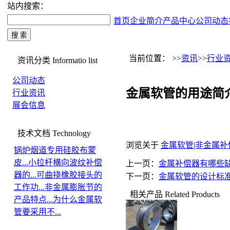
站内搜索：
首页
企业简介
产品中心
公司动态
当前位置： >>
资讯
>>
行业
资讯分类
Informatio list
公司动态
金属软管的用途简
行业资讯
展会信息
技术文档
Technology
浏览关于
金属软管
|
非金属补
锅炉烟道专用硅胶布蒙
皮...
小拉杆横向波纹补偿
上一页：
金属补偿器有哪些
器的...
可曲挠橡胶接头的
下一页：
金属软管的设计标
工作功...
非金属膨胀节的
相关产品
Related Products
产品特点...
为什么金属软
管要采用不...