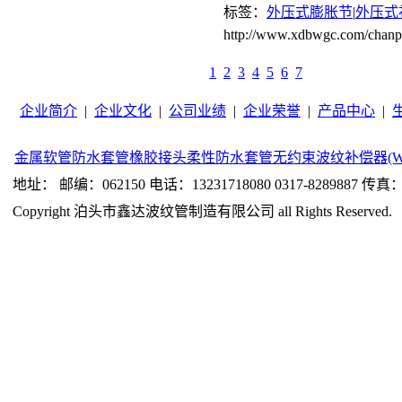
标签：
外压式膨胀节
|
外压式
http://www.xdbwgc.com/c
1
2
3
4
5
6
7
企业简介
|
企业文化
|
公司业绩
|
企业荣誉
|
产品中心
|
金属软管
防水套管
橡胶接头
柔性防水套管
无约束波纹补偿器(W
地址： 邮编：062150 电话：13231718080 0317-8289887 传真：0
Copyright 泊头市鑫达波纹管制造有限公司 all Rights Reserved.