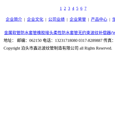
1
2
3
4
5
6
7
企业简介
|
企业文化
|
公司业绩
|
企业荣誉
|
产品中心
|
金属软管
防水套管
橡胶接头
柔性防水套管
无约束波纹补偿器(W
地址： 邮编：062150 电话：13231718080 0317-8289887 传真：0
Copyright 泊头市鑫达波纹管制造有限公司 all Rights Reserved.