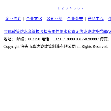
1
2
3
4
5
6
7
企业简介
|
企业文化
|
公司业绩
|
企业荣誉
|
产品中心
|
金属软管
防水套管
橡胶接头
柔性防水套管
无约束波纹补偿器(W
地址： 邮编：062150 电话：13231718080 0317-8289887 传真：0
Copyright 泊头市鑫达波纹管制造有限公司 all Rights Reserved.