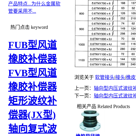
产品特点...
为什么金属软
管要采用不...
热门点击
keyword
FUB型风道
橡胶补偿器
FVB型风道
浏览关于
软管接头
|
接头
|
橡皮
橡胶补偿器
上一页：
轴向型内压式波纹补
下一页：
轴向型内压式波纹补
矩形波纹补
相关产品
Related Products
偿器(JX型)
轴向复式波