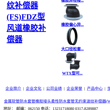
橡胶异径接...
纹补偿器
(FS)
FDZ型
橡胶偏心异...
风道橡胶补
偿器
大口径松套...
WTX型可...
企业简介
|
企业文化
|
公司业绩
|
企业荣誉
|
产品中心
|
金属软管
防水套管
橡胶接头
柔性防水套管
无约束波纹补偿器(W
地址： 邮编：062150 电话：13231718080 0317-8289887