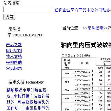
站内搜索：
首页
企业简介
产品中心
公司动态
当前位置： >>
采购指南
>>
采购指
南
PROCUREMENT
轴向型内压式波纹
产品参数
应用实例
技术文档
采购帮助
常见问题
技术文档
Technology
锅炉烟道专用硅胶布蒙
皮...
小拉杆横向波纹补偿
器的...
可曲挠橡胶接头的
工作功...
非金属膨胀节的