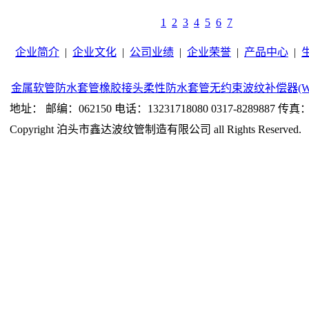
1
2
3
4
5
6
7
企业简介
|
企业文化
|
公司业绩
|
企业荣誉
|
产品中心
|
金属软管
防水套管
橡胶接头
柔性防水套管
无约束波纹补偿器(W
地址： 邮编：062150 电话：13231718080 0317-8289887 传真：0
Copyright 泊头市鑫达波纹管制造有限公司 all Rights Reserved.