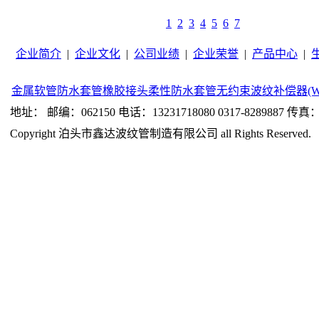
1
2
3
4
5
6
7
企业简介
|
企业文化
|
公司业绩
|
企业荣誉
|
产品中心
|
金属软管
防水套管
橡胶接头
柔性防水套管
无约束波纹补偿器(W
地址： 邮编：062150 电话：13231718080 0317-8289887 传真：0
Copyright 泊头市鑫达波纹管制造有限公司 all Rights Reserved.