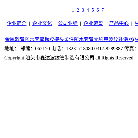
1
2
3
4
5
6
7
企业简介
|
企业文化
|
公司业绩
|
企业荣誉
|
产品中心
|
金属软管
防水套管
橡胶接头
柔性防水套管
无约束波纹补偿器(W
地址： 邮编：062150 电话：13231718080 0317-8289887 传真：0
Copyright 泊头市鑫达波纹管制造有限公司 all Rights Reserved.