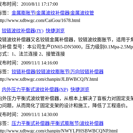
布时间：2010/8/11 17:17:00
标签：
金属膨胀节
|
金属波纹补偿器
|
金属波纹管
ttp://www.xdbwgc.com/CaiGou/1678.html
铰链波纹补偿器(JY)
快捷浏览
铰链波纹补偿器又名铰链金属补偿器，铰链波纹膨胀节，适用于
的补偿 型号：本公司生产DN65-DN5000，压力级别0.1Mpa-2.5Mp
方式：1、法兰连接 2、接管连接
布时间：2009/11/1 14:16:00
标签：
铰链补偿器
|
铰链波纹膨胀节
|
万向铰链补偿器
ttp://www.xdbwgc.com/chanpin/JLBWBCQJY.html
内外压力平衡式波纹补偿器(NP)
快捷浏览
内外压力平衡式波纹管补偿器，从根本上解决了盲板力对固定支
力问题，从而简化了固定支架的设计和施工，降低了工程造价。
布时间：2009/11/1 14:30:00
标签：
压力平衡式补偿器
|
平衡式膨胀节
|
波纹补偿器
ttp://www.xdbwgc.com/chanpin/NWYLPHSBWBCQNP.html