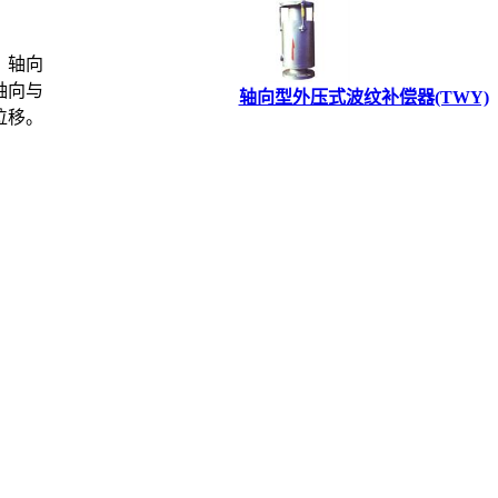
，轴向
轴向与
轴向型外压式波纹补偿器(TWY)
位移。