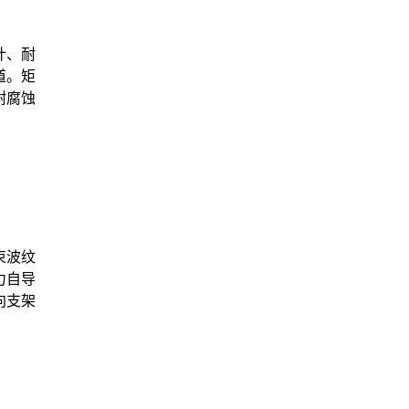
计、耐
道。矩
耐腐蚀
束波纹
力自导
向支架