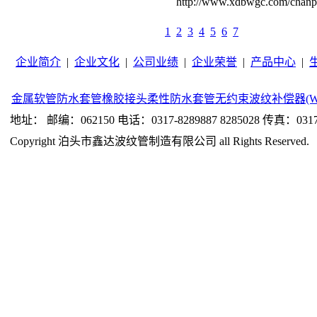
http://www.xdbwgc.com/cha
1
2
3
4
5
6
7
企业简介
|
企业文化
|
公司业绩
|
企业荣誉
|
产品中心
|
金属软管
防水套管
橡胶接头
柔性防水套管
无约束波纹补偿器(W
地址： 邮编：062150 电话：0317-8289887 8285028 传真：0317-
Copyright 泊头市鑫达波纹管制造有限公司 all Rights Reserved.