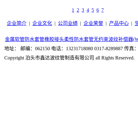
1
2
3
4
5
6
7
企业简介
|
企业文化
|
公司业绩
|
企业荣誉
|
产品中心
|
金属软管
防水套管
橡胶接头
柔性防水套管
无约束波纹补偿器(W
地址： 邮编：062150 电话：13231718080 0317-8289887 传真：0
Copyright 泊头市鑫达波纹管制造有限公司 all Rights Reserved.