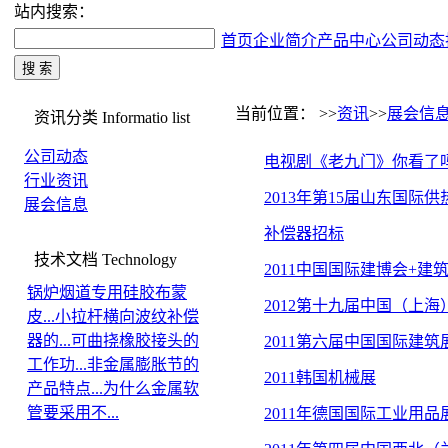
站内搜索：
首页
企业简介
产品中心
公司动态
当前位置： >>
资讯
>>
展会信
资讯分类
Informatio list
公司动态
电视剧《老九门》你看了
行业资讯
2013年第15届山东国
展会信息
补偿器招标
技术文档
Technology
2011中国国际建博会+建
锅炉烟道专用硅胶布蒙
2012第十九届中国（上
皮...
小拉杆横向波纹补偿
器的...
可曲挠橡胶接头的
2011第六届中国国际建筑
工作功...
非金属膨胀节的
2011韩国机械展
产品特点...
为什么金属软
管要采用不...
2011年德国国际工业用品