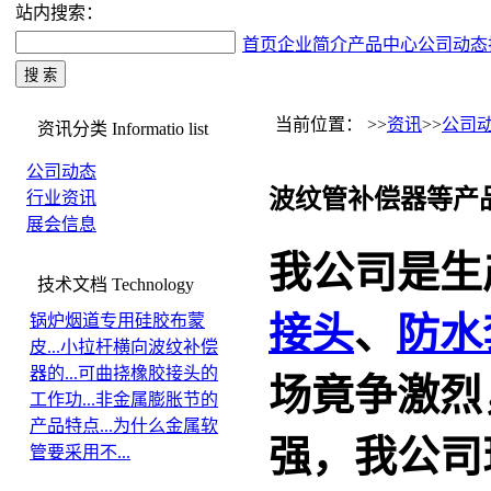
站内搜索：
首页
企业简介
产品中心
公司动态
当前位置： >>
资讯
>>
公司
资讯分类
Informatio list
公司动态
波纹管补偿器等产
行业资讯
展会信息
我公司是生
技术文档
Technology
接头
、
防水
锅炉烟道专用硅胶布蒙
皮...
小拉杆横向波纹补偿
器的...
可曲挠橡胶接头的
场竟争激烈
工作功...
非金属膨胀节的
产品特点...
为什么金属软
强，我公司
管要采用不...