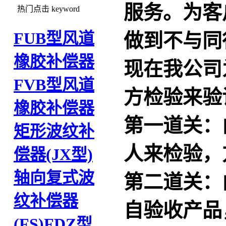
服务。为客
热门点击
keyword
FUB型风道
做到不与同
橡胶补偿器
现在我公司
FVB型风道
方检验来验
橡胶补偿器
第一道关：
矩形波纹补
人来检验，
偿器(JX型)
轴向复式波
第二道关：
纹补偿器
自验收产品
(FS)
FDZ型