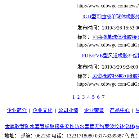
http://www.xdbwgc.com/news/
JGD型可曲挠单球体橡胶
发布时间：2010/3/26 15:53:0
标签：
可曲挠单球体橡胶接
http://www.xdbwgc.com/CaiGo
FUB\FVB型风道橡胶补偿
发布时间：2010/3/29 9:24:00
标签：
风道橡胶补偿器
|
橡胶
http://www.xdbwgc.com/CaiGo
1
2
3
4
5
6
7
企业简介
|
企业文化
|
公司业绩
|
企业荣誉
|
产品中心
|
金属软管
防水套管
橡胶接头
柔性防水套管
无约束波纹补偿器(W
地址： 邮编：062150 电话：13231718080 0317-8289887 传真：0