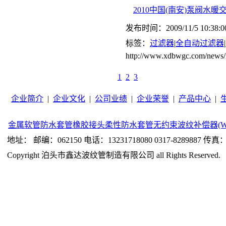
2010中国(南安)泵阀水暖
发布时间：2009/11/5 10:38:0
标签：
过滤器
|
全自动过滤器
|
http://www.xdbwgc.com/ne
1
2
3
企业简介
|
企业文化
|
公司业绩
|
企业荣誉
|
产品中心
|
金属软管
防水套管
橡胶接头
柔性防水套管
无约束波纹补偿器(W
地址： 邮编：062150 电话：13231718080 0317-8289887 传真：0
Copyright 泊头市鑫达波纹管制造有限公司 all Rights Reserved.