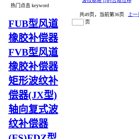
波纹膨胀节的合成位移
热门点击
keyword
共49页，当前第36页
上一
FUB型风道
页
橡胶补偿器
FVB型风道
橡胶补偿器
矩形波纹补
偿器(JX型)
轴向复式波
纹补偿器
(FS)
FDZ型