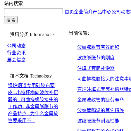
站内搜索：
首页
企业简介
产品中心
公司动态
当前位置：
资讯分类
Informatio list
公司动态
波纹膨胀节有效面积
行业资讯
波纹膨胀节的刚度
展会信息
注填式套筒补偿器
技术文档
Technology
可曲挠橡胶接头的注意事
锅炉烟道专用硅胶布蒙
直埋注填式套筒补偿器特
皮...
小拉杆横向波纹补偿
器的...
可曲挠橡胶接头的
金属波纹管的疲劳寿命
工作功...
非金属膨胀节的
波纹管隔温的其它措施
产品特点...
为什么金属软
管要采用不...
波纹膨胀节耐温性能