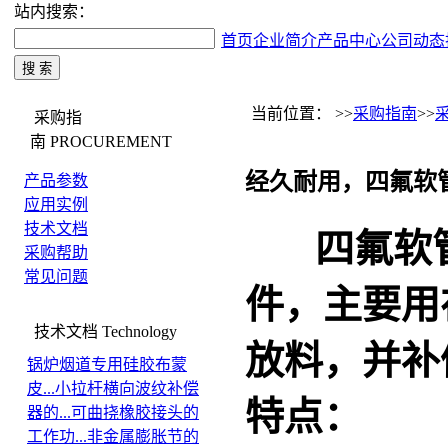
站内搜索：
首页
企业简介
产品中心
公司动态
当前位置： >>
采购指南
>>
采购指
南
PROCUREMENT
经久耐用，四氟软
产品参数
应用实例
技术文档
四氟软
采购帮助
常见问题
件，主要用
技术文档
Technology
放料，并补
锅炉烟道专用硅胶布蒙
皮...
小拉杆横向波纹补偿
特点：
器的...
可曲挠橡胶接头的
工作功...
非金属膨胀节的