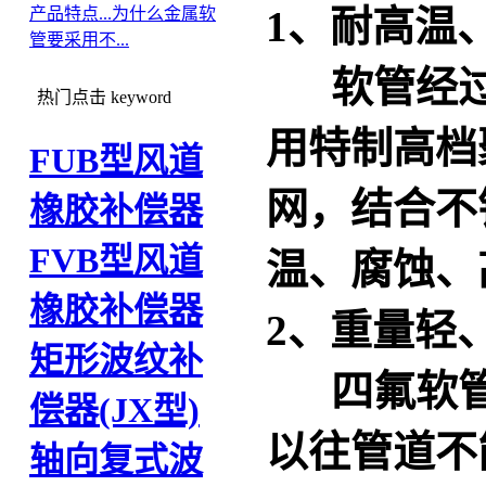
1、耐高温
产品特点...
为什么金属软
管要采用不...
软管经过
热门点击
keyword
用特制高档
FUB型风道
网，结合不
橡胶补偿器
FVB型风道
温、腐蚀、
橡胶补偿器
2、重量轻
矩形波纹补
四氟软
偿器(JX型)
以往管道不
轴向复式波