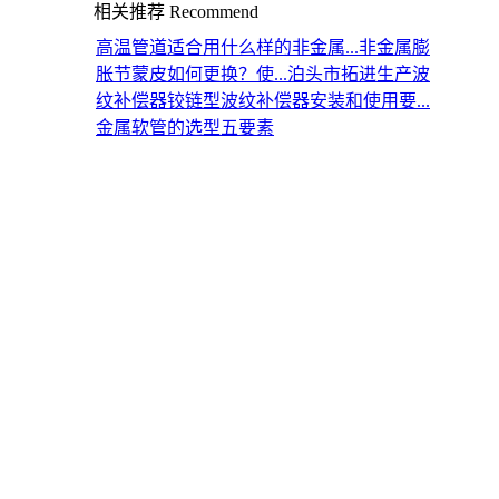
相关推荐
Recommend
高温管道适合用什么样的非金属...
非金属膨
胀节蒙皮如何更换？使...
泊头市拓进生产波
纹补偿器
铰链型波纹补偿器安装和使用要...
金属软管的选型五要素