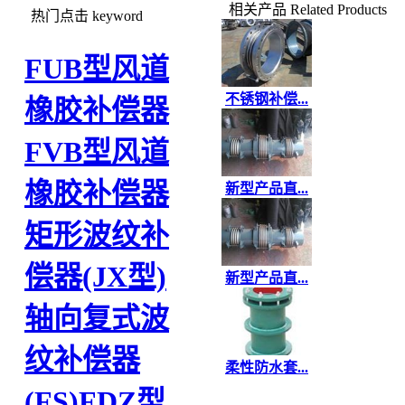
相关产品
Related Products
热门点击
keyword
FUB型风道
不锈钢补偿...
橡胶补偿器
FVB型风道
橡胶补偿器
新型产品直...
矩形波纹补
偿器(JX型)
新型产品直...
轴向复式波
纹补偿器
柔性防水套...
(FS)
FDZ型