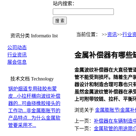
站内搜索：
当前位置： >>
资讯
>>
行业
资讯分类
Informatio list
公司动态
金属补偿器有哪些
行业资讯
展会信息
金属波纹补偿器在大直径管
管不能受到损坏。随着生产
技术文档
Technology
器设计和制造合理可靠也只
锅炉烟道专用硅胶布蒙
虽然金属波纹管补偿器在承
皮...
小拉杆横向波纹补偿
上可附带铰链、拉杆、平衡
器的...
可曲挠橡胶接头的
浏览关于
金属膨胀节
|
金属补
工作功...
非金属膨胀节的
产品特点...
为什么金属软
上一页：
补偿器在车辆制造
管要采用不...
下一页：
金属软管的用途简