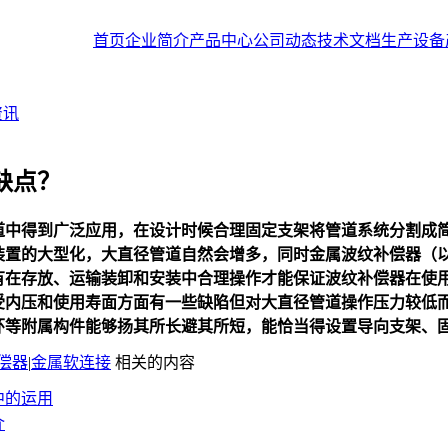
首页
企业简介
产品中心
公司动态
技术文档
生产设备
资讯
缺点？
道中得到广泛应用，在设计时候合理固定支架将管道系统分割成
装置的大型化，大直径管道自然会增多，同时金属波纹补偿器（以
有在存放、运输装卸和安装中合理操作才能保证波纹补偿器在使
受内压和使用寿面方面有一些缺陷但对大直径管道操作压力较低
环等附属构件能够扬其所长避其所短，能恰当得设置导向支架、
偿器
|
金属软连接
相关的内容
中的运用
介