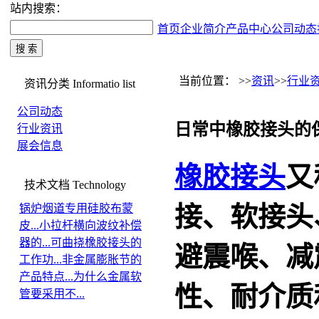
站内搜索：
首页
企业简介
产品中心
公司动态
当前位置： >>
资讯
>>
行业
资讯分类
Informatio list
公司动态
日常中橡胶接头的
行业资讯
展会信息
橡胶接头
又
技术文档
Technology
接
、软接头
锅炉烟道专用硅胶布蒙
皮...
小拉杆横向波纹补偿
器的...
可曲挠橡胶接头的
避震喉、减
工作功...
非金属膨胀节的
产品特点...
为什么金属软
性、耐介质
管要采用不...