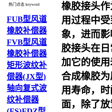
橡胶接头
作
热门点击
keyword
FUB型风道
用过程中受
橡胶补偿器
象，进而影
FVB型风道
胶接头
在日
橡胶补偿器
加它的使用
矩形波纹补
合成橡胶为
偿器(JX型)
轴向复式波
用寿命，时
纹补偿器
面，除了放
(FS)
FDZ型