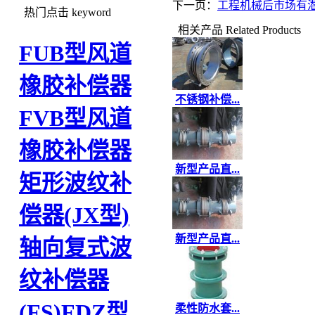
下一页：
工程机械后市场有
热门点击
keyword
相关产品
Related Products
FUB型风道
橡胶补偿器
不锈钢补偿...
FVB型风道
橡胶补偿器
新型产品直...
矩形波纹补
偿器(JX型)
新型产品直...
轴向复式波
纹补偿器
(FS)
FDZ型
柔性防水套...