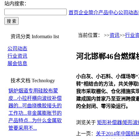
站内搜索：
首页
企业简介
产品中心
公司动态
当前位置： >>
资讯
>>
行业
资讯分类
Informatio list
公司动态
河北邯郸46台燃
行业资讯
展会信息
小白灰、小石料、小煤场等“
技术文档
Technology
转”相结合的方法，共关停取
锅炉烟道专用硅胶布蒙
我市采取棚化、仓化措施实现
皮...
小拉杆横向波纹补偿
建成国内首家乃至亚洲跨度
器的...
可曲挠橡胶接头的
的全封闭、零污染运行。
工作功...
非金属膨胀节的
产品特点...
为什么金属软
浏览关于
矩形补偿器
|
矩形波
管要采用不...
上一页：
关于2014年中国