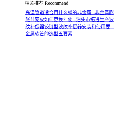
相关推荐
Recommend
高温管道适合用什么样的非金属...
非金属膨
胀节蒙皮如何更换？使...
泊头市拓进生产波
纹补偿器
铰链型波纹补偿器安装和使用要...
金属软管的选型五要素