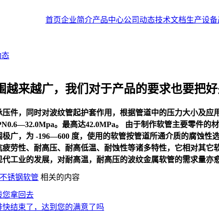
首页
企业简介
产品中心
公司动态
技术文档
生产设备
动态
围越来越广，我们对于产品的要求也要把好
承压件，同时对波纹管起护套作用，根据管道中的压力大小及应
N0.6―32.0Mpa。最高达42.0MPa。 由于制作软管主要
极广，为 -196―600 度，使用的软管按管道所通介质的腐蚀
抗疲劳性、耐高压、耐高低温、耐蚀性等诸多特性，它相对其它
现代工业的发展，对耐高温，耐高压的波纹
金属软管
的需求量亦
不锈钢软管
相关的内容
钱您拿回去
排快结束了，达到您的满意了吗