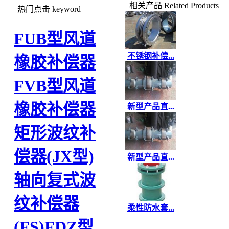
相关产品
Related Products
热门点击
keyword
FUB型风道
不锈钢补偿...
橡胶补偿器
FVB型风道
橡胶补偿器
新型产品直...
矩形波纹补
偿器(JX型)
新型产品直...
轴向复式波
纹补偿器
柔性防水套...
(FS)
FDZ型