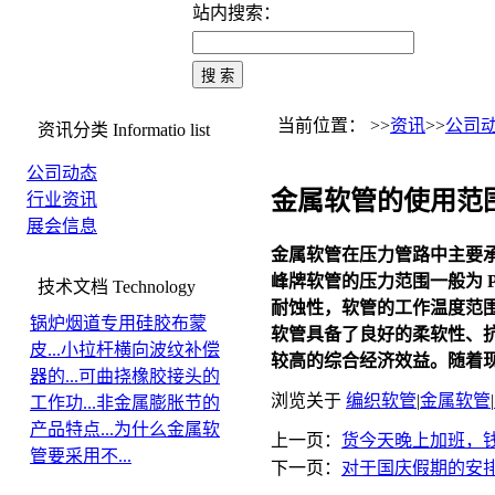
站内搜索：
当前位置： >>
资讯
>>
公司
资讯分类
Informatio list
公司动态
金属软管的使用范
行业资讯
展会信息
金属软管
在压力管路中主要
峰牌软管的压力范围一般为 P
技术文档
Technology
耐蚀性，软管的工作温度范围
锅炉烟道专用硅胶布蒙
软管
具备了良好的柔软性、
皮...
小拉杆横向波纹补偿
较高的综合经济效益。随着
器的...
可曲挠橡胶接头的
浏览关于
编织软管
|
金属软管
|
工作功...
非金属膨胀节的
产品特点...
为什么金属软
上一页：
货今天晚上加班，
管要采用不...
下一页：
对于国庆假期的安