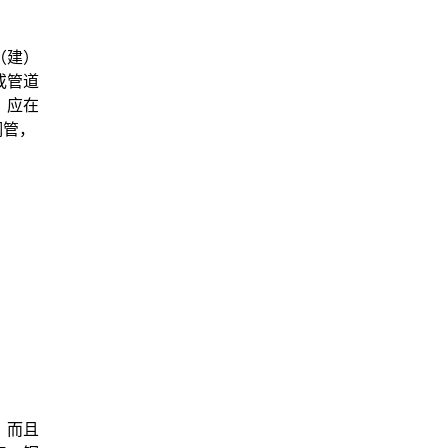
（建）
或管道
，应在
钢管，
，而且