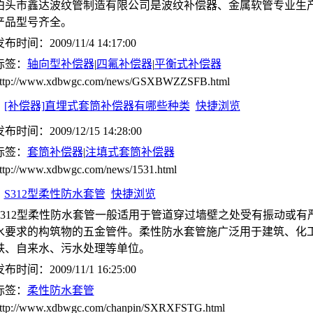
泊头市鑫达波纹管制造有限公司是波纹补偿器、金属软管专业生
产品型号齐全。
布时间：2009/11/4 14:17:00
标签：
轴向型补偿器
|
四氟补偿器
|
平衡式补偿器
ttp://www.xdbwgc.com/news/GSXBWZZSFB.html
[补偿器]直埋式套筒补偿器有哪些种类
快捷浏览
布时间：2009/12/15 14:28:00
标签：
套筒补偿器
|
注填式套筒补偿器
ttp://www.xdbwgc.com/news/1531.html
S312型柔性防水套管
快捷浏览
S312型柔性防水套管一般适用于管道穿过墙壁之处受有振动或有
水要求的构筑物的五金管件。柔性防水套管施广泛用于建筑、化
铁、自来水、污水处理等单位。
布时间：2009/11/1 16:25:00
标签：
柔性防水套管
ttp://www.xdbwgc.com/chanpin/SXRXFSTG.html