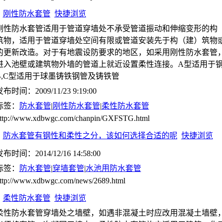
刚性防水套管
快捷浏览
刚性防水套管适用于管道穿墙处不承受管道振动和伸缩变形的构
筑物，适用于管道穿墙处空间有限或管道安装先于构（建）筑物
的更新改造。对于有地震设防要求的地区，如采用刚性防水套管
进入池壁或建筑物外墙的管道上就近设置柔性连接。A型适用于
B,C型适用于球墨铸铁钢管及铸铁管
布时间：2009/11/23 9:19:00
标签：
防水套管
|
刚性防水套管
|
柔性防水套管
ttp://www.xdbwgc.com/chanpin/GXFSTG.html
防水套管有钢性和柔性之分，该如何选择合适的呢
快捷浏览
布时间：2014/12/16 14:58:00
标签：
防水套管
|
穿墙套管
|
水池用防水套管
ttp://www.xdbwgc.com/news/2689.html
柔性防水套管
快捷浏览
柔性防水套管穿墙处之墙壁，如遇非混凝土时应改用混凝土墙壁